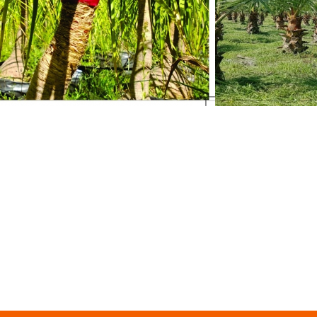
eaucarnea Recurvata
Pata de Elefante