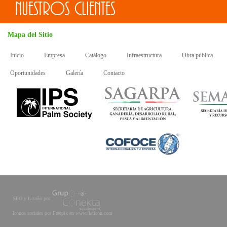
Nuestros clientes
Mapa del Sitio
Inicio
Empresa
Catálogo
Infraestructura
Obra pública
Oportunidades
Galería
Contacto
SEO y Diseño por
Iconos sociales por Freepik en www.flaticon.com