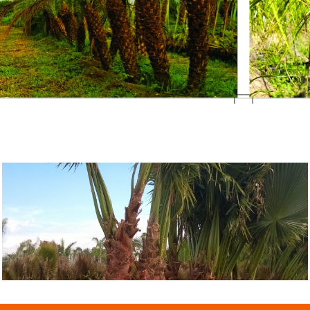
Palmera Robelina
B
1